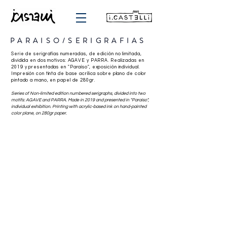
PARAISO/SERIGRAFIAS
Serie de serigrafías numeradas, de edición no limitada,
dividida en dos motivos: AGAVE y PARRA. Realizadas en
2019 y presentadas en "Paraíso", exposición individual.
Impresión con tinta de base acrílica sobre plano de color
pintado a mano, en papel de 280gr.
Series of Non-limited edition numbered serigraphs, divided into two
motifs: AGAVE and PARRA. Made in 2019 and presented in "Paraíso",
individual exhibition. Printing with acrylic-based ink on hand-painted
color plane, on 280gr paper.