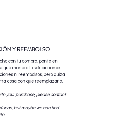
CIÓN Y REEMBOLSO
echo con tu compra, ponte en
e qué manera lo solucionamos.
iones ni reembolsos, pero quizá
ra cosa con que reemplazarlo.
with your purchase, please contact
efunds, but maybe we can find
th.