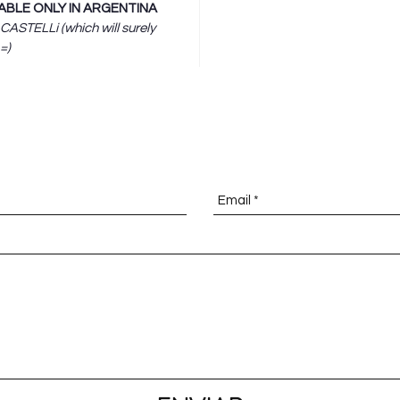
ILABLE ONLY IN ARGENTINA
.CASTELLi (which will surely
=)
NTES DE COMPRAR / IF YOU HAVE