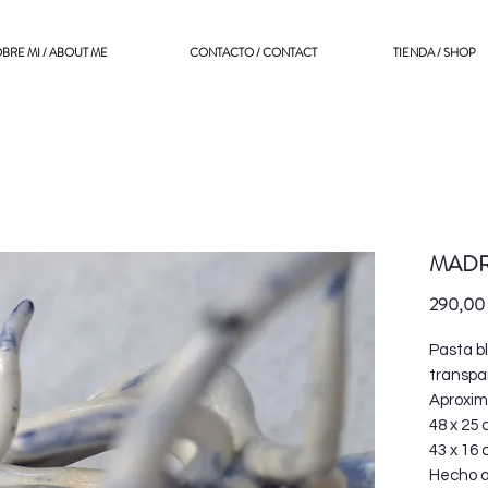
BRE MI / ABOUT ME
CONTACTO / CONTACT
TIENDA / SHOP
MADR
290,00
Pasta b
transpa
Aproxi
48 x 25 
43 x 16 
Hecho 