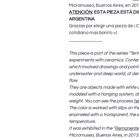
Micromuseo, Buenos Aires, en 201
ATENCIÓN
: ESTA PIEZA ESTÁ D
ARGENTINA
Gracias por elegir una pieza de i
cotidiano mas bonito =)
____________
This piece is part of the series "Ten
experiments with ceramics. Contem
which involved drawings and painti
underwater and deep world, of de
flow.
They are objects made with white c
modeled with a hanging system, due 
weight. You can see the process
he
The color is worked with slips on th
enameled with a transparent, the e
temperature.
It was exhibited in the "
Remanente
Micromuseo, Buenos Aires, in 2013.