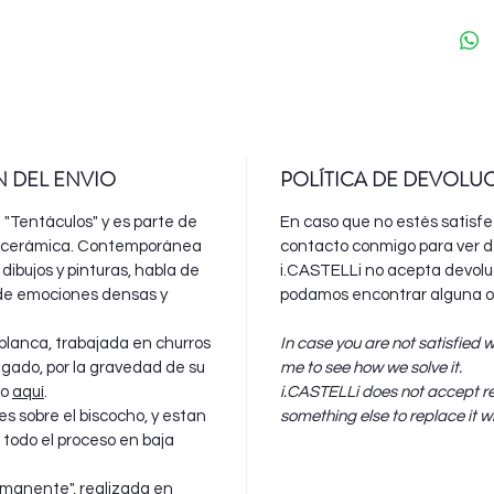
N DEL ENVIO
POLÍTICA DE DEVOLU
 "Tentáculos" y es parte de
En caso que no estés satisf
la cerámica. Contemporánea
contacto conmigo para ver d
 dibujos y pinturas, habla de
i.CASTELLi no acepta devoluc
de emociones densas y
podamos encontrar alguna ot
blanca, trabajada en churros
In case you are not satisfied 
gado, por la gravedad de su
me to see how we solve it.
so
aquí
.
i.CASTELLi does not accept r
es sobre el biscocho, y estan
something else to replace it wi
todo el proceso en baja
manente
", realizada en