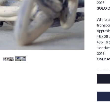
2013
SOLO D
White cl
transpa
Approxi
48 x 25 
43 x 16 
Hand/m
2013
ONLY A
Cantid