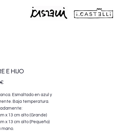
E E HIJO
Precio
 €
lanca. Esmaltado en azul y
rente. Baja temperatura.
madamente:
cm x 13 cm alto (Grande)
cm x 13 cm alto (Pequeño)
a mano.