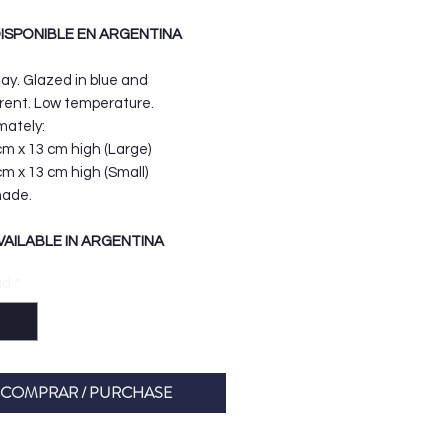
ISPONIBLE EN ARGENTINA
ay. Glazed in blue and
rent. Low temperature.
mately:
cm x 13 cm high (Large)
cm x 13 cm high (Small)
ade.
VAILABLE IN ARGENTINA
ad
*
COMPRAR / PURCHASE