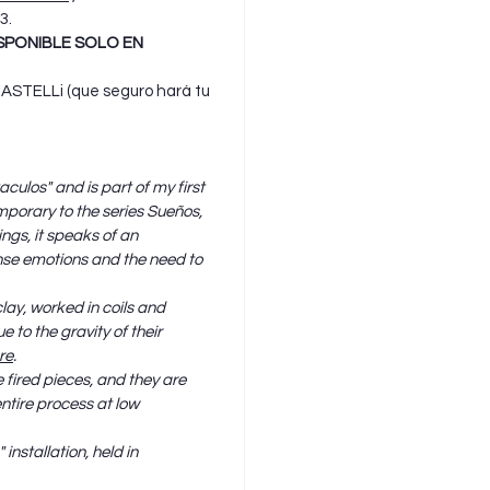
3.
ISPONIBLE SOLO EN
.CASTELLi (que seguro hará tu
taculos" and is part of my first
porary to the series Sueños,
ngs, it speaks of an
nse emotions and the need to
lay, worked in coils and
to the gravity of their
re
.
e fired pieces, and they are
ntire process at low
" installation, held in