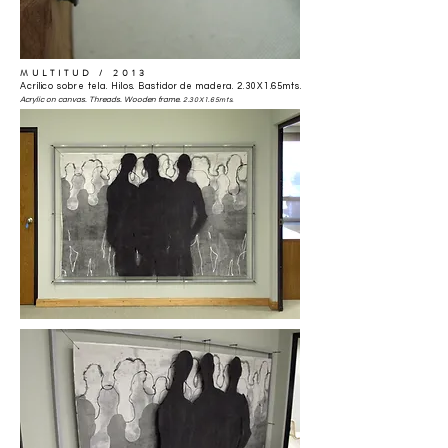
MULTITUD / 2013
Acrílico sobre tela. Hilos. Bastidor de madera. 2.30X1.65mts.
Acrylic on canvas. Threads. Wooden frame.
2.30X1.65mts.