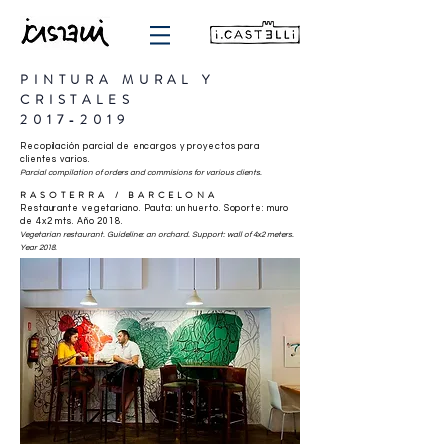
PINTURA MURAL Y
CRISTALES
2017-2019
Recopilación parcial de encargos y proyectos para
clientes varios.
Parcial compilation of orders and commisions for various clients.
RASOTERRA
/ BARCELONA
Restaurante vegetariano. Pauta: un huerto. Soporte: muro
de 4x2 mts. Año 2018.
Vegetarian restaurant. Guideline: an orchard. Support: wall of 4x2 meters.
Year 2018.