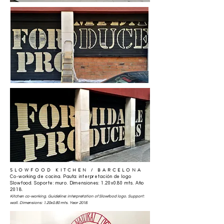
SLOWFOOD KITCHEN
/ BARCELONA
Co-working de cocina. Pauta: interpretación de logo
Slowfood. Soporte: muro. Dimensiones: 1.20x0.80 mts. Año
2018.
Kitchen co-working. Guideline: interpretation of Slowfood logo. Support:
wall. Dimensions: 1.20x0.80 mts. Year 2018.