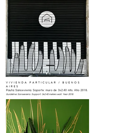
VIVIENDA PARTICULAR / BUENOS
AIRES
Pauta: Sansevieria. Soporte: muro de 3x2.40 mts. Año 2018.
Guideline: Sansevieria. Support: 3x2.40 meters wall. Year 2018.