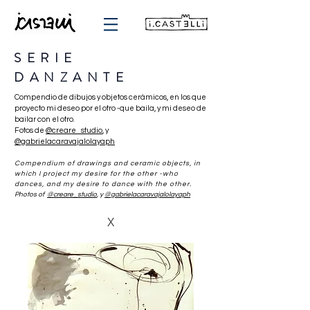
SERIE
DANZANTE
Compendio de dibujos y objetos cerámicos, en los que
proyecto mi deseo por el otro -que baila, y mi deseo de
bailar con el otro.
Fotos de
@creare_studio
, y
@gabrielacaravajalolayaph
Compendium of drawings and ceramic objects, in
which I project my desire for the other -who
dances, and my desire to dance with the other.
Photos of
@creare_studio
, y
@gabrielacaravajalolayaph
X