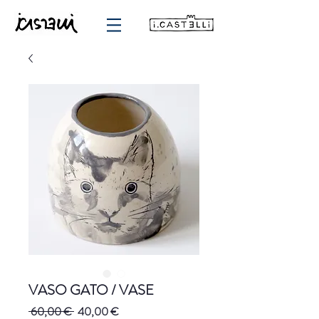
VASO GATO / VASE
Precio
Precio
 60,00 € 
40,00 €