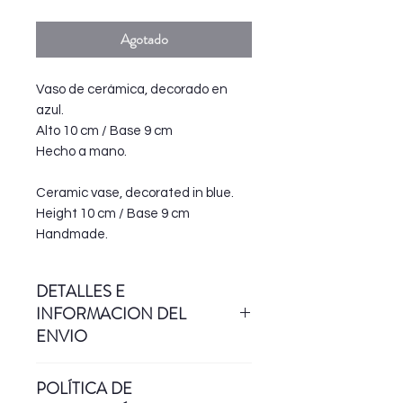
Agotado
Vaso de cerámica, decorado en
azul.
Alto 10 cm / Base 9 cm
Hecho a mano.
Ceramic vase, decorated in blue.
Height 10 cm / Base 9 cm
Handmade.
DETALLES E
INFORMACION DEL
ENVIO
Esta pieza está hecha a mano, en
POLÍTICA DE
torno alfarero. Para su factura, se