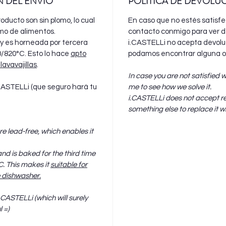
N DEL ENVIO
POLÍTICA DE DEVOLU
oducto son sin plomo, lo cual
En caso que no estés satisf
umo de alimentos.
contacto conmigo para ver d
y es horneada por tercera
i.CASTELLi no acepta devoluc
00/820°C. Esto lo hace
apto
podamos encontrar alguna ot
lavavajillas
.
In case you are not satisfied 
.CASTELLi (que seguro hará tu
me to see how we solve it.
i.CASTELLi does not accept r
something else to replace it wi
e lead-free, which enables it
nd is baked for the third time
C. This makes it
suitable for
e dishwasher.
.CASTELLi (which will surely
 =)