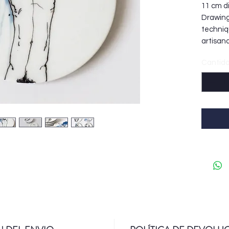
11 cm d
Drawing
techniqu
artisana
Cantid