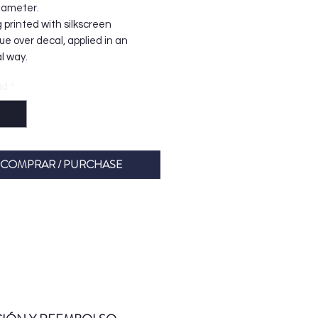
iameter.
 printed with silkscreen
e over decal, applied in an
l way.
ad
*
COMPRAR / PURCHASE