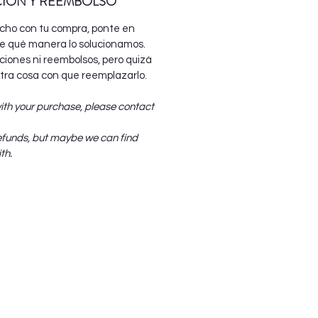
CIÓN Y REEMBOLSO
echo con tu compra, ponte en
e qué manera lo solucionamos.
iones ni reembolsos, pero quizá
ra cosa con que reemplazarlo.
with your purchase, please contact
efunds, but maybe we can find
th.