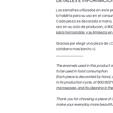
DETALLES E INFORMACIO
Los esmaltes utilizados en este pr
lo habilita para su uso en el cons
Cada pieza es decorada a mano, 
vez en su ciclo de produción, a 8
para microondas, y su limpieza en 
Gracias por elegir una pieza de i
cotidiano mas bonito =)
____________
The enamels used in this product ar
to be used in food consumption.
Each piece is decorated by hand, a
in its production cycle, at 800/820°
microwaves, and its cleaning in th
Thank you for choosing a piece of i
make your everyday more beautiful