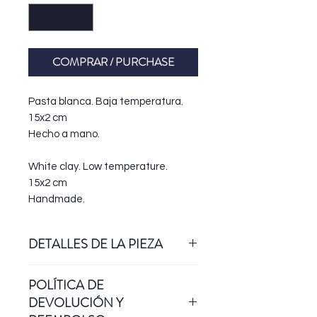
COMPRAR / PURCHASE
Pasta blanca. Baja temperatura.
15x2 cm
Hecho a mano.
White clay. Low temperature.
15x2 cm
Handmade.
DETALLES DE LA PIEZA
Esta pieza forma parte de la serie
POLÍTICA DE
"Danzante". Jarrones y objetos
DEVOLUCIÓN Y
decorados con cuerpos en