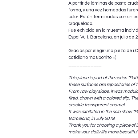
A partir de láminas de pasta cruda
forma, y una vez horneadas fure
color. Están terminadas con un e
craquelado.
Fue exhibida en la muestra individ
Espai Vuit, Barcelona, en julio de 
Gracias por elegir una pieza de i
cotidiano mas bonito =)
____________
This piece is part of the series "Pañ
these surfaces are repositories of 
From raw clay slabs, it was modula
fired, drawn with a colored slip. Th
crackle transparent enamel.
It was exhibited in the solo show "Pa
Barcelona, in July 2019.
Thank you for choosing a piece of i
make your daily life more beautiful 