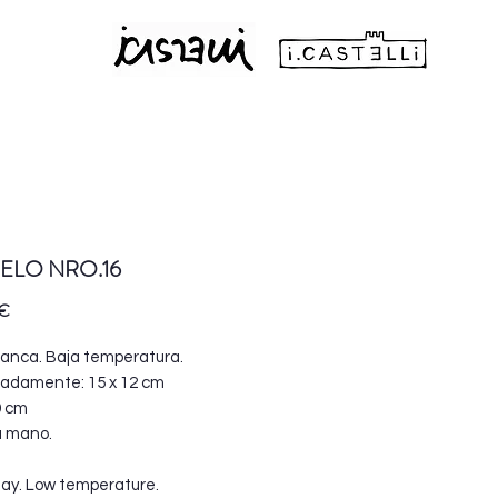
ELO NRO.16
Precio
 €
lanca. Baja temperatura.
adamente: 15 x 12 cm
9 cm
a mano.
lay. Low temperature.