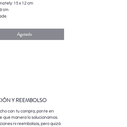
mately: 15 x 12 cm
 9 cm
de.
Agotado
CIÓN Y REEMBOLSO
echo con tu compra, ponte en
e qué manera lo solucionamos.
iones ni reembolsos, pero quizá