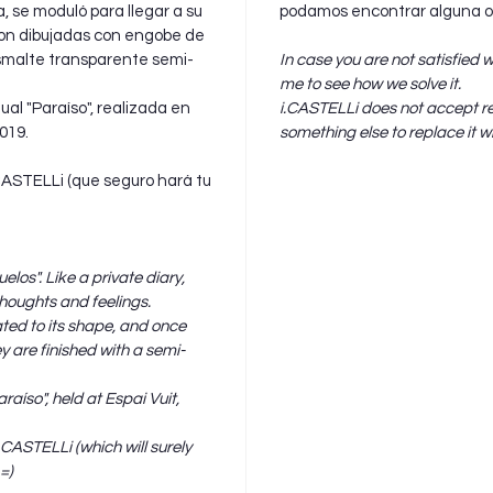
, se moduló para llegar a su
podamos encontrar alguna ot
ron dibujadas con engobe de
smalte transparente semi-
In case you are not satisfied 
me to see how we solve it.
ual "Paraíso", realizada en
i.CASTELLi does not accept r
2019.
something else to replace it wi
.CASTELLi (que seguro hará tu
uelos". Like a private diary,
thoughts and feelings.
ted to its shape, and once
ey are finished with a semi-
raíso", held at Espai Vuit,
.CASTELLi (which will surely
=)